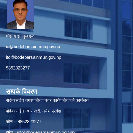
मोहम्म्द इमामुल हक
io@bodebarsainmun.gov.np
ito@bodebarsainmun.gov.np
9852823277
सम्पर्क विवरण
बोदेबरसाईन नगरपालिका,नगर कार्यपालिकाको कार्यालय
बोदेबरसाईन -५,सप्तरी, मधेश प्रदेश
फोन : 9852823277
इमेल :
info@bodebarsainmun.gov.np