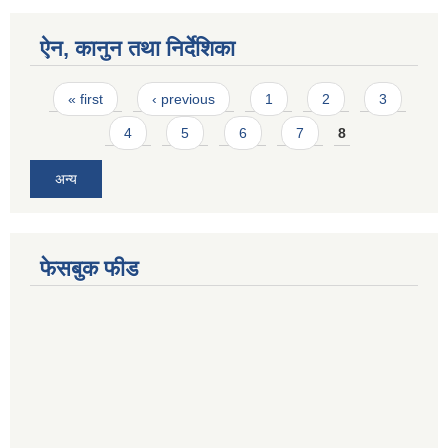
ऐन, कानुन तथा निर्देशिका
Pages
« first
‹ previous
1
2
3
4
5
6
7
8
अन्य
फेसबुक फीड