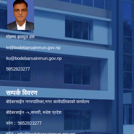
मोहम्म्द इमामुल हक
io@bodebarsainmun.gov.np
ito@bodebarsainmun.gov.np
9852823277
सम्पर्क विवरण
बोदेबरसाईन नगरपालिका,नगर कार्यपालिकाको कार्यालय
बोदेबरसाईन -५,सप्तरी, मधेश प्रदेश
फोन : 9852823277
इमेल :
info@bodebarsainmun.gov.np