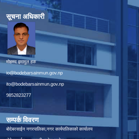
सूचना अधिकारी
मोहम्म्द इमामुल हक
io@bodebarsainmun.gov.np
ito@bodebarsainmun.gov.np
9852823277
सम्पर्क विवरण
बोदेबरसाईन नगरपालिका,नगर कार्यपालिकाको कार्यालय