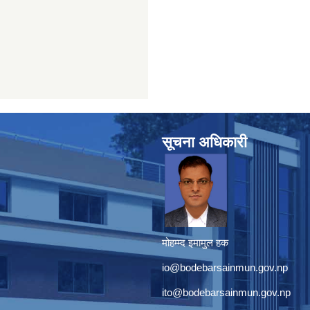
सूचना अधिकारी
मोहम्म्द इमामुल हक
io@bodebarsainmun.gov.np
ito@bodebarsainmun.gov.np