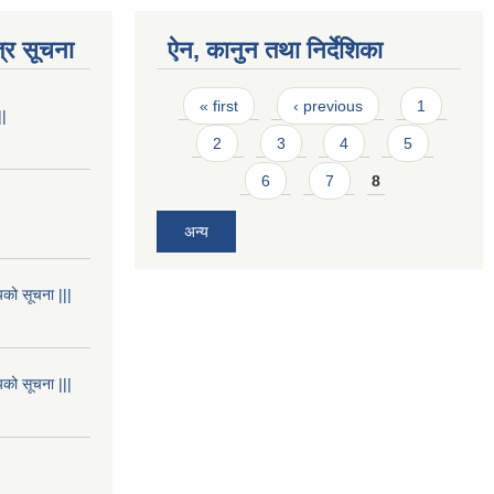
्र सूचना
ऐन, कानुन तथा निर्देशिका
Pages
« first
‹ previous
1
||
2
3
4
5
6
7
8
अन्य
यको सूचना |||
यको सूचना |||