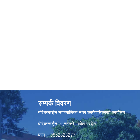
सम्पर्क विवरण
बोदेबरसाईन नगरपालिका,नगर कार्यपालिकाको कार्यालय
बोदेबरसाईन -५,सप्तरी, मधेश प्रदेश
फोन : 9852823277