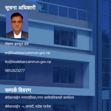
सूचना अधिकारी
मोहम्म्द इमामुल हक
io@bodebarsainmun.gov.np
ito@bodebarsainmun.gov.np
9852823277
सम्पर्क विवरण
बोदेबरसाईन नगरपालिका,नगर कार्यपालिकाको कार्यालय
बोदेबरसाईन -५,सप्तरी, मधेश प्रदेश