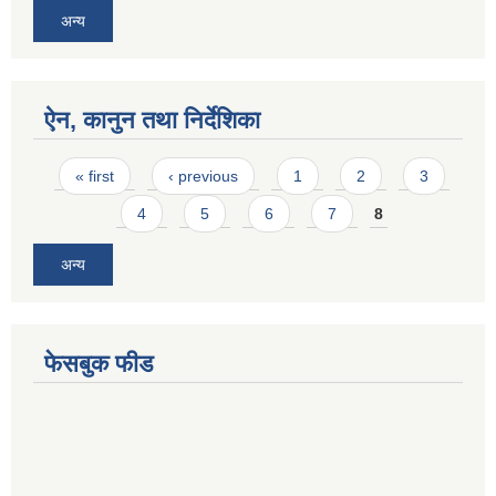
अन्य
ऐन, कानुन तथा निर्देशिका
Pages
« first
‹ previous
1
2
3
4
5
6
7
8
अन्य
फेसबुक फीड