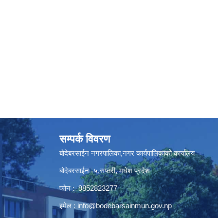
सम्पर्क विवरण
बोदेबरसाईन नगरपालिका,नगर कार्यपालिकाको कार्यालय
बोदेबरसाईन -५,सप्तरी, मधेश प्रदेश
फोन : 9852823277
इमेल :
info@bodebarsainmun.gov.np