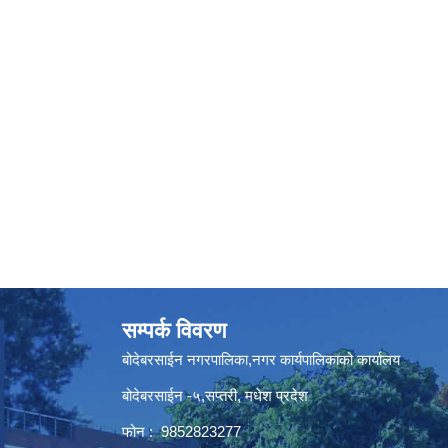
सम्पर्क विवरण
बोदेबरसाईन नगरपालिका,नगर कार्यपालिकाको कार्यालय
बोदेबरसाईन -५,सप्तरी, मधेश प्रदेश
फोन : 9852823277