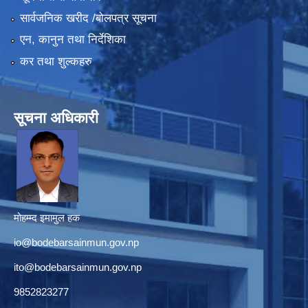
सार्वजनिक खरीद /बोलपत्र सूचना
एन, कानुन तथा निर्देशिका
कर तथा शुल्कहरु
सूचना अधिकारी
मोहम्म्द इमामुल हक
io@bodebarsainmun.gov.np
ito@bodebarsainmun.gov.np
9852823277