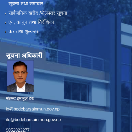
सूचना तथा समाचार
सार्वजनिक खरीद /बोलपत्र सूचना
एन, कानुन तथा निर्देशिका
कर तथा शुल्कहरु
सूचना अधिकारी
मोहम्म्द इमामुल हक
io@bodebarsainmun.gov.np
ito@bodebarsainmun.gov.np
9852823277