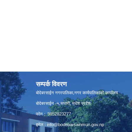
सम्पर्क विवरण
बोदेबरसाईन नगरपालिका,नगर कार्यपालिकाको कार्यालय
बोदेबरसाईन -५,सप्तरी, मधेश प्रदेश
फोन : 9852823277
इमेल :
info@bodebarsainmun.gov.np