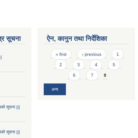
्र सूचना
ऐन, कानुन तथा निर्देशिका
Pages
« first
‹ previous
1
||
2
3
4
5
6
7
8
अन्य
यको सूचना |||
यको सूचना |||