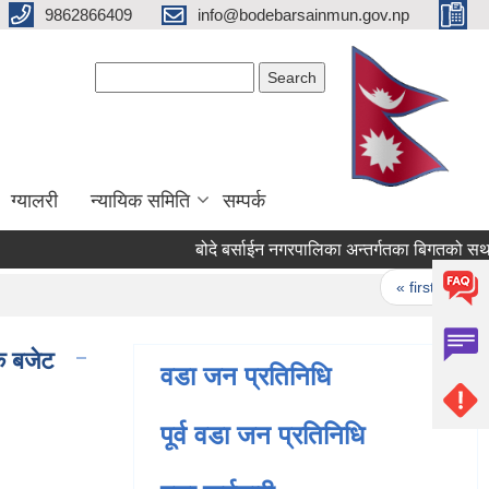
9862866409
info@bodebarsainmun.gov.np
Search form
Search
ग्यालरी
न्यायिक समिति
सम्पर्क
बोदे बर्साईन नगरपालिका अन्तर्गतका बिगतको सथानि
Pages
« first
‹ pr
क बजेट
वडा जन प्रतिनिधि
पूर्व वडा जन प्रतिनिधि