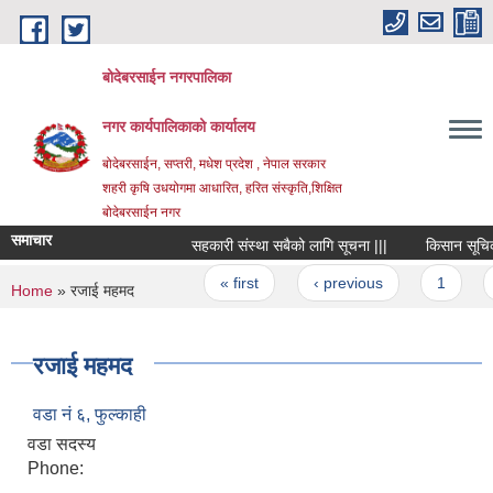
Skip to main content
बोदेबरसाईन नगरपालिका
नगर कार्यपालिकाको कार्यालय
बोदेबरसाईन, सप्तरी, मधेश प्रदेश , नेपाल सरकार
शहरी कृषि उधयोगमा आधारित, हरित संस्कृति,शिक्षित
बोदेबरसाईन नगर
समाचार
सहकारी संस्था सबैको लागि सूचना |||
किसान सूचिकरण 
Pages
« first
‹ previous
1
2
You are here
Home
» रजाई महमद
रजाई महमद
वडा नं‌ ६, फुल्काही
वडा सदस्य
Phone: