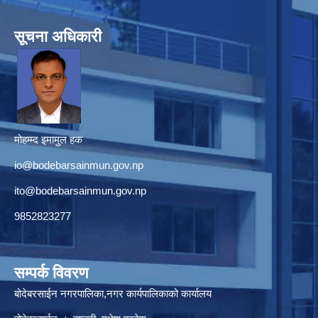
सूचना अधिकारी
मोहम्म्द इमामुल हक
io@bodebarsainmun.gov.np
ito@bodebarsainmun.gov.np
9852823277
सम्पर्क विवरण
बोदेबरसाईन नगरपालिका,नगर कार्यपालिकाको कार्यालय