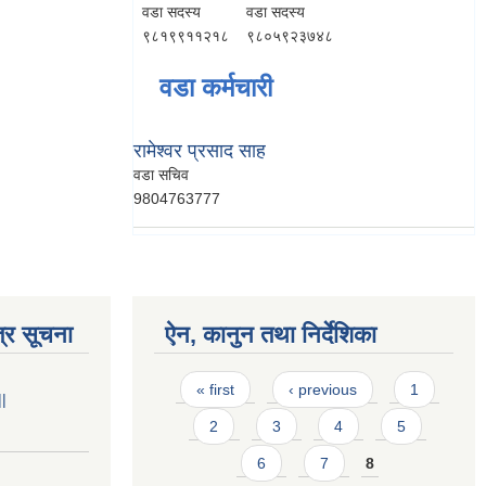
वडा सदस्य
वडा सदस्य
९८१९९११२१८
९८०५९२३७४८
वडा कर्मचारी
रामेश्वर प्रसाद साह
वडा सचिव
9804763777
्र सूचना
ऐन, कानुन तथा निर्देशिका
Pages
« first
‹ previous
1
||
2
3
4
5
6
7
8