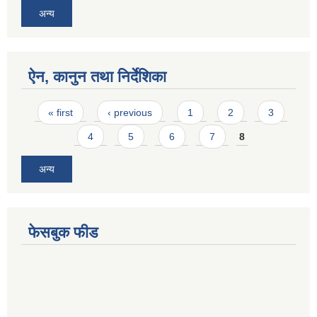
अन्य
ऐन, कानुन तथा निर्देशिका
Pages
« first
‹ previous
1
2
3
4
5
6
7
8
अन्य
फेसबुक फीड