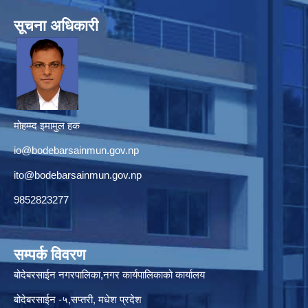
सूचना अधिकारी
मोहम्म्द इमामुल हक
io@bodebarsainmun.gov.np
ito@bodebarsainmun.gov.np
9852823277
सम्पर्क विवरण
बोदेबरसाईन नगरपालिका,नगर कार्यपालिकाको कार्यालय
बोदेबरसाईन -५,सप्तरी, मधेश प्रदेश