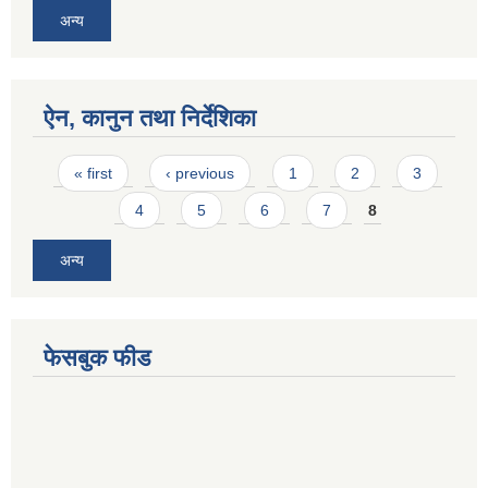
अन्य
ऐन, कानुन तथा निर्देशिका
Pages
« first
‹ previous
1
2
3
4
5
6
7
8
अन्य
फेसबुक फीड