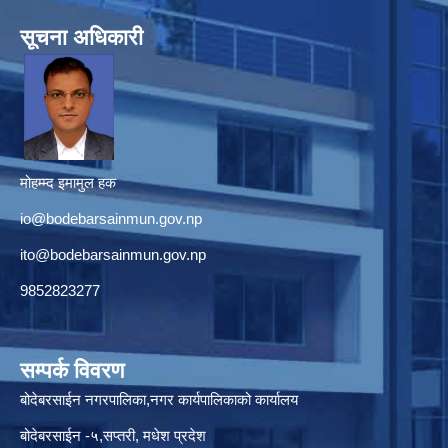
सूचना अधिकारी
मोहम्म्द इमामुल हक
io@bodebarsainmun.gov.np
ito@bodebarsainmun.gov.np
9852823277
सम्पर्क विवरण
बोदेबरसाईन नगरपालिका,नगर कार्यपालिकाको कार्यालय
बोदेबरसाईन -५,सप्तरी, मधेश प्रदेश