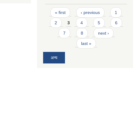
Pages
« first
‹ previous
1
2
3
4
5
6
7
8
next ›
last »
अन्य