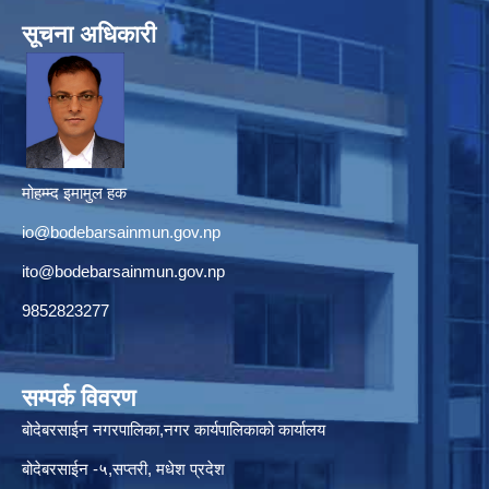
सूचना अधिकारी
मोहम्म्द इमामुल हक
io@bodebarsainmun.gov.np
ito@bodebarsainmun.gov.np
9852823277
सम्पर्क विवरण
बोदेबरसाईन नगरपालिका,नगर कार्यपालिकाको कार्यालय
बोदेबरसाईन -५,सप्तरी, मधेश प्रदेश