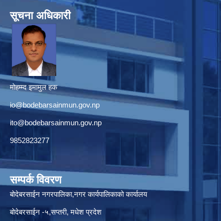
सूचना अधिकारी
मोहम्म्द इमामुल हक
io@bodebarsainmun.gov.np
ito@bodebarsainmun.gov.np
9852823277
सम्पर्क विवरण
बोदेबरसाईन नगरपालिका,नगर कार्यपालिकाको कार्यालय
बोदेबरसाईन -५,सप्तरी, मधेश प्रदेश