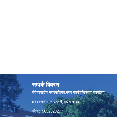
सम्पर्क विवरण
बोदेबरसाईन नगरपालिका,नगर कार्यपालिकाको कार्यालय
बोदेबरसाईन -५,सप्तरी, मधेश प्रदेश
फोन : 9852823277