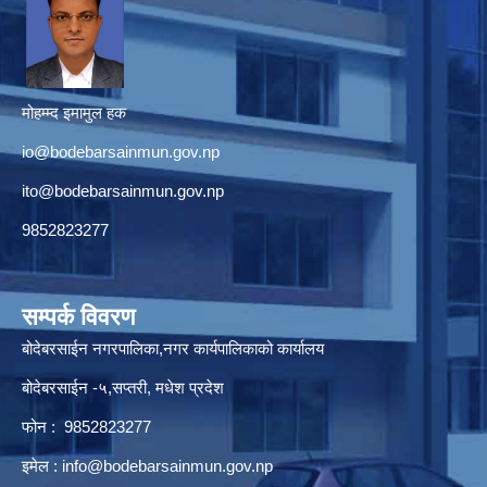
मोहम्म्द इमामुल हक
io@bodebarsainmun.gov.np
ito@bodebarsainmun.gov.np
9852823277
सम्पर्क विवरण
बोदेबरसाईन नगरपालिका,नगर कार्यपालिकाको कार्यालय
बोदेबरसाईन -५,सप्तरी, मधेश प्रदेश
फोन : 9852823277
इमेल :
info@bodebarsainmun.gov.np