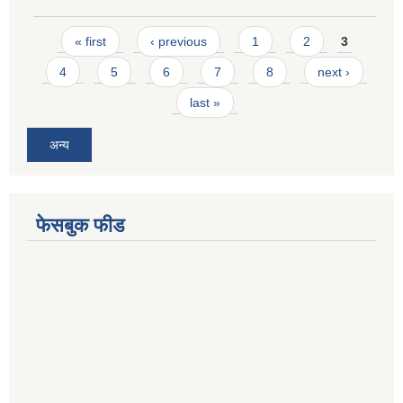
Pages
« first
‹ previous
1
2
3
4
5
6
7
8
next ›
last »
अन्य
फेसबुक फीड