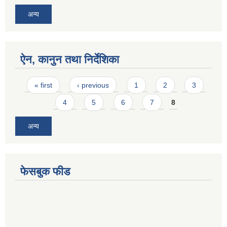
अन्य
ऐन, कानुन तथा निर्देशिका
Pages
« first
‹ previous
1
2
3
4
5
6
7
8
अन्य
फेसबुक फीड