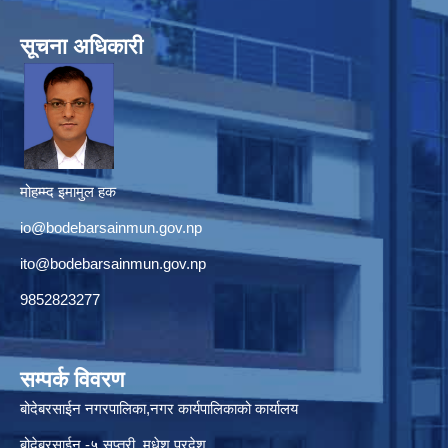
सूचना अधिकारी
मोहम्म्द इमामुल हक
io@bodebarsainmun.gov.np
ito@bodebarsainmun.gov.np
9852823277
सम्पर्क विवरण
बोदेबरसाईन नगरपालिका,नगर कार्यपालिकाको कार्यालय
बोदेबरसाईन -५,सप्तरी, मधेश प्रदेश