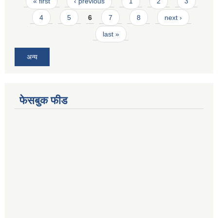
Pages
« first
‹ previous
1
2
3
4
5
6
7
8
next ›
last »
अन्य
फेसबुक फीड