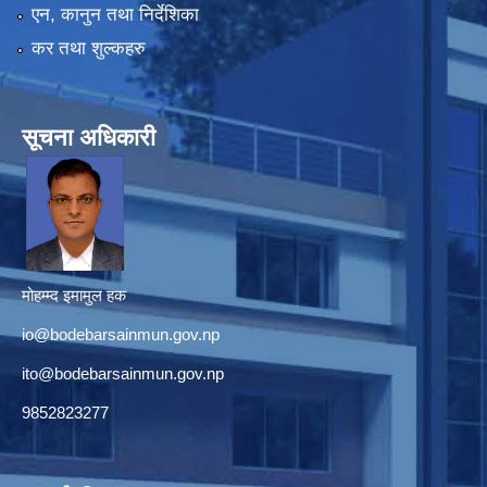
एन, कानुन तथा निर्देशिका
कर तथा शुल्कहरु
सूचना अधिकारी
मोहम्म्द इमामुल हक
io@bodebarsainmun.gov.np
ito@bodebarsainmun.gov.np
9852823277