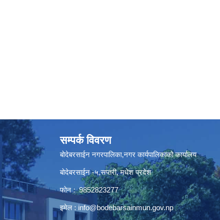
सम्पर्क विवरण
बोदेबरसाईन नगरपालिका,नगर कार्यपालिकाको कार्यालय
बोदेबरसाईन -५,सप्तरी, मधेश प्रदेश
फोन : 9852823277
इमेल :
info@bodebarsainmun.gov.np