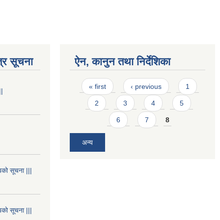
्र सूचना
ऐन, कानुन तथा निर्देशिका
Pages
« first
‹ previous
1
||
2
3
4
5
6
7
8
अन्य
यको सूचना |||
यको सूचना |||