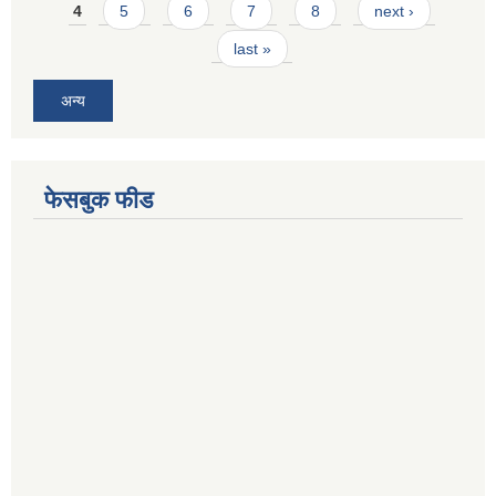
4
5
6
7
8
next ›
last »
अन्य
फेसबुक फीड