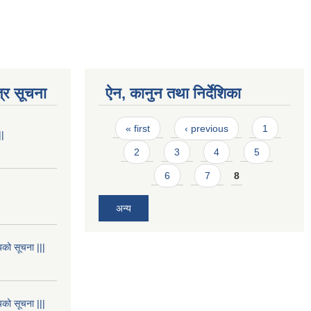
्र सूचना
ऐन, कानुन तथा निर्देशिका
Pages
« first
‹ previous
1
||
2
3
4
5
6
7
8
अन्य
यको सूचना |||
यको सूचना |||