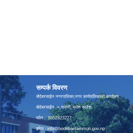
सम्पर्क विवरण
बोदेबरसाईन नगरपालिका,नगर कार्यपालिकाको कार्यालय
बोदेबरसाईन -५,सप्तरी, मधेश प्रदेश
फोन : 9852823277
इमेल :
info@bodebarsainmun.gov.np