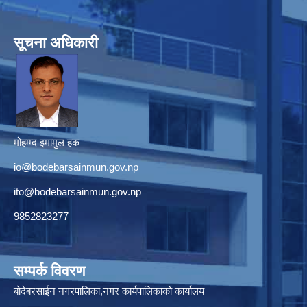
सूचना अधिकारी
मोहम्म्द इमामुल हक
io@bodebarsainmun.gov.np
ito@bodebarsainmun.gov.np
9852823277
सम्पर्क विवरण
बोदेबरसाईन नगरपालिका,नगर कार्यपालिकाको कार्यालय