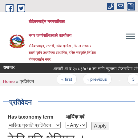
Skip to main content
बोदेबरसाईन नगरपालिका
नगर कार्यपालिकाको कार्यालय
बोदेबरसाईन, सप्तरी, मधेश प्रदेश , नेपाल सरकार
शहरी कृषि उधयोगमा आधारित, हरित संस्कृति,शिक्षित
बोदेबरसाईन नगर
समाचार
आगामी आ व २०८३/०८४ का लागि न्युनतम रोजगारिमा संगलन 
Pages
« first
‹ previous
…
3
You are here
Home
» प्रतिवेदन
प्रतिवेदन
Has taxonomy term
आर्थिक वर्ष