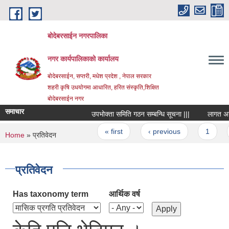
Skip to main content
बोदेबरसाईन नगरपालिका
नगर कार्यपालिकाको कार्यालय
बोदेबरसाईन, सप्तरी, मधेश प्रदेश , नेपाल सरकार
शहरी कृषि उधयोगमा आधारित, हरित संस्कृति,शिक्षित
बोदेबरसाईन नगर
समाचार
उपभोक्ता समिति गठन सम्बन्धि सूचना |||
लागत अनुमान
Pages
« first
‹ previous
1
You are here
Home
» प्रतिवेदन
प्रतिवेदन
Has taxonomy term
आर्थिक वर्ष