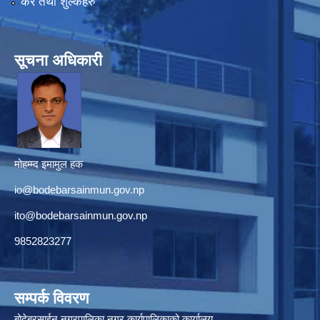
कर तथा शुल्कहरु
सूचना अधिकारी
मोहम्म्द इमामुल हक
io@bodebarsainmun.gov.np
ito@bodebarsainmun.gov.np
9852823277
सम्पर्क विवरण
बोदेबरसाईन नगरपालिका,नगर कार्यपालिकाको कार्यालय