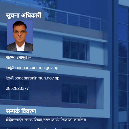
सूचना अधिकारी
मोहम्म्द इमामुल हक
io@bodebarsainmun.gov.np
ito@bodebarsainmun.gov.np
9852823277
सम्पर्क विवरण
बोदेबरसाईन नगरपालिका,नगर कार्यपालिकाको कार्यालय