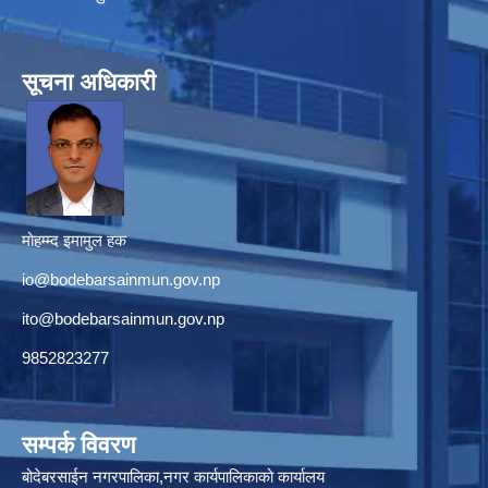
सूचना अधिकारी
मोहम्म्द इमामुल हक
io@bodebarsainmun.gov.np
ito@bodebarsainmun.gov.np
9852823277
सम्पर्क विवरण
बोदेबरसाईन नगरपालिका,नगर कार्यपालिकाको कार्यालय