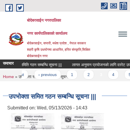
Skip to main content
बोदेबरसाईन नगरपालिका
नगर कार्यपालिकाको कार्यालय
बोदेबरसाईन, सप्तरी, मधेश प्रदेश , नेपाल सरकार
शहरी कृषि उधयोगमा आधारित, हरित संस्कृति,शिक्षित
बोदेबरसाईन नगर
समाचार
उपभोक्ता समिति गठन सम्बन्धि सूचना |||
लागत अनुमान प्रयोजनको लागि दररेट उपलब्ध ग
Pages
« first
‹ previous
1
2
3
4
5
You are here
Home
» उपभोक्ता समित गठन सम्बन्धि सूचना |||
उपभोक्ता समित गठन सम्बन्धि सूचना |||
Submitted on:
Wed, 05/13/2026 - 14:43