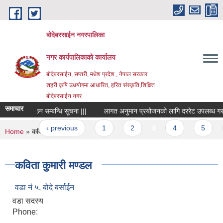
Skip to main content
बोदेबरसाईन नगरपालिका
नगर कार्यपालिकाको कार्यालय
बोदेबरसाईन, सप्तरी, मधेश प्रदेश , नेपाल सरकार
शहरी कृषि उधयोगमा आधारित, हरित संस्कृति,शिक्षित
बोदेबरसाईन नगर
समाचार
ता समिति गठन सम्बन्धि सूचना |||
लागत अनुमान प्रयोजनको लागि दररेट उपलब्ध गराउने स
ges
 first
‹ previous
1
2
3
4
5
You are here
Home
» कविता कुमारी मण्डल
कविता कुमारी मण्डल
वडा नं‌ ५, बोदे बर्साईन
वडा सदस्य
Phone: