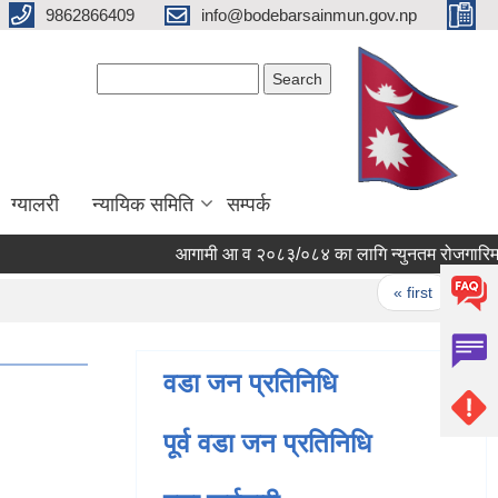
9862866409
info@bodebarsainmun.gov.np
Search form
Search
ग्यालरी
न्यायिक समिति
सम्पर्क
आगामी आ व २०८३/०८४ का लागि न्युनतम रोजगारिमा संगल
Pages
« first
‹ pre
वडा जन प्रतिनिधि
पूर्व वडा जन प्रतिनिधि