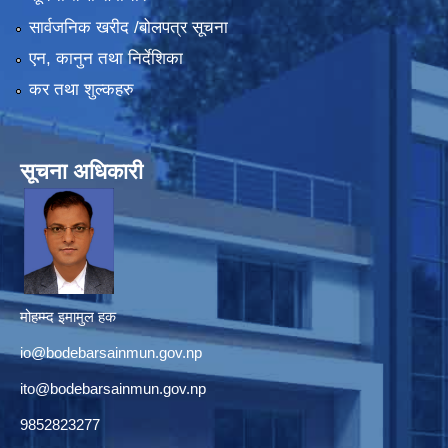
सार्वजनिक खरीद /बोलपत्र सूचना
एन, कानुन तथा निर्देशिका
कर तथा शुल्कहरु
सूचना अधिकारी
मोहम्म्द इमामुल हक
io@bodebarsainmun.gov.np
ito@bodebarsainmun.gov.np
9852823277