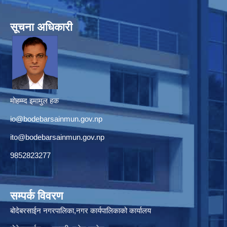
सूचना अधिकारी
मोहम्म्द इमामुल हक
io@bodebarsainmun.gov.np
ito@bodebarsainmun.gov.np
9852823277
सम्पर्क विवरण
बोदेबरसाईन नगरपालिका,नगर कार्यपालिकाको कार्यालय