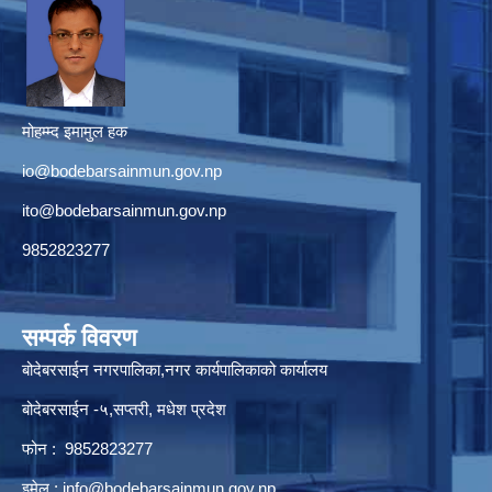
मोहम्म्द इमामुल हक
io@bodebarsainmun.gov.np
ito@bodebarsainmun.gov.np
9852823277
सम्पर्क विवरण
बोदेबरसाईन नगरपालिका,नगर कार्यपालिकाको कार्यालय
बोदेबरसाईन -५,सप्तरी, मधेश प्रदेश
फोन : 9852823277
इमेल :
info@bodebarsainmun.gov.np