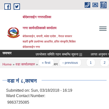
Skip to main content
बोदेबरसाईन नगरपालिका
नगर कार्यपालिकाको कार्यालय
बोदेबरसाईन, सप्तरी, मधेश प्रदेश , नेपाल सरकार
शहरी कृषि उधयोगमा आधारित, हरित संस्कृति,शिक्षित
बोदेबरसाईन नगर
समाचार
उपभोक्ता समिति गठन सम्बन्धि सूचना |||
लागत अनुमान प्रय
Pages
« first
‹ previous
1
2
You are here
Home
»
वडा कार्यालयहरु
» वडा नं‌ ८,काचन
वडा नं‌ ८,काचन
Submitted on:
Sun, 03/18/2018 - 16:19
Ward Contact Number:
9863735085