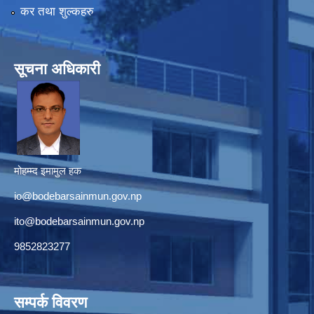
कर तथा शुल्कहरु
सूचना अधिकारी
मोहम्म्द इमामुल हक
io@bodebarsainmun.gov.np
ito@bodebarsainmun.gov.np
9852823277
सम्पर्क विवरण