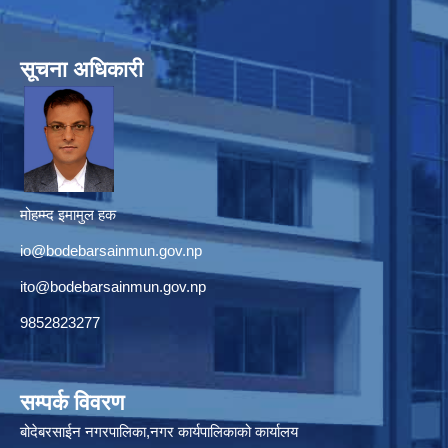
सूचना अधिकारी
मोहम्म्द इमामुल हक
io@bodebarsainmun.gov.np
ito@bodebarsainmun.gov.np
9852823277
सम्पर्क विवरण
बोदेबरसाईन नगरपालिका,नगर कार्यपालिकाको कार्यालय