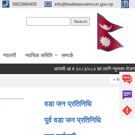
9862866409
info@bodebarsainmun.gov.np
Search form
Search
ग्यालरी
न्यायिक समिति
सम्पर्क
आगामी आ व २०८३/०८४ का लागि न्युनतम रोजगारिमा 
Pages
« first
‹ 
वडा जन प्रतिनिधि
पूर्व वडा जन प्रतिनिधि