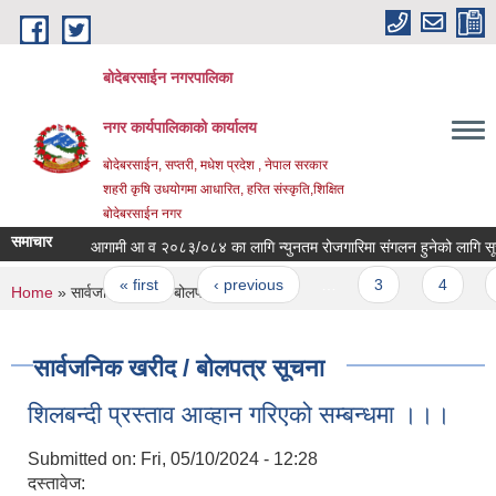
Skip to main content
बोदेबरसाईन नगरपालिका
नगर कार्यपालिकाको कार्यालय
बोदेबरसाईन, सप्तरी, मधेश प्रदेश , नेपाल सरकार
शहरी कृषि उधयोगमा आधारित, हरित संस्कृति,शिक्षित
बोदेबरसाईन नगर
समाचार
आगामी आ व २०८३/०८४ का लागि न्युनतम रोजगारिमा संगलन हुनेको लागि सूचना 
Pages
« first
‹ previous
…
3
4
5
You are here
Home
» सार्वजनिक खरीद / बोलपत्र सूचना
सार्वजनिक खरीद / बोलपत्र सूचना
शिलबन्दी प्रस्ताव आव्हान गरिएको सम्बन्धमा ।।।
Submitted on:
Fri, 05/10/2024 - 12:28
दस्तावेज: