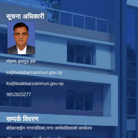
सूचना अधिकारी
मोहम्म्द इमामुल हक
io@bodebarsainmun.gov.np
ito@bodebarsainmun.gov.np
9852823277
सम्पर्क विवरण
बोदेबरसाईन नगरपालिका,नगर कार्यपालिकाको कार्यालय