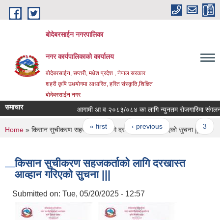
Skip to main content
बोदेबरसाईन नगरपालिका
नगर कार्यपालिकाको कार्यालय
बोदेबरसाईन, सप्तरी, मधेश प्रदेश , नेपाल सरकार
शहरी कृषि उधयोगमा आधारित, हरित संस्कृति,शिक्षित
बोदेबरसाईन नगर
समाचार
आगामी आ व २०८३/०८४ का लागि न्युनतम रोजगारिमा संगलन हुनेक
Pages
« first
‹ previous
…
3
You are here
Home
» किसान सुचीकरण सहजकर्ताको लागि दरखास्त आव्हान गरिएको सुचना |||
किसान सुचीकरण सहजकर्ताको लागि दरखास्त
आव्हान गरिएको सुचना |||
Submitted on:
Tue, 05/20/2025 - 12:57