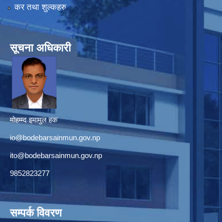
कर तथा शुल्कहरु
सूचना अधिकारी
मोहम्म्द इमामुल हक
io@bodebarsainmun.gov.np
ito@bodebarsainmun.gov.np
9852823277
सम्पर्क विवरण