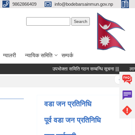
9862866409
info@bodebarsainmun.gov.np
Search form
Search
ग्यालरी
न्यायिक समिति
सम्पर्क
उपभोक्ता समिति गठन सम्बन्धि सूचना |||
लागत अनु
Pages
« first
वडा जन प्रतिनिधि
पूर्व वडा जन प्रतिनिधि