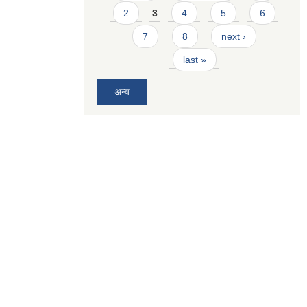
2
3
4
5
6
7
8
next ›
last »
अन्य