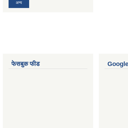
अन्य
फेसबुक फीड
Googl