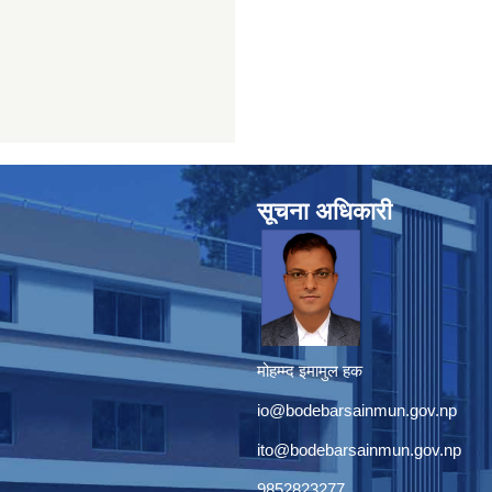
सूचना अधिकारी
मोहम्म्द इमामुल हक
io@bodebarsainmun.gov.np
ito@bodebarsainmun.gov.np
9852823277